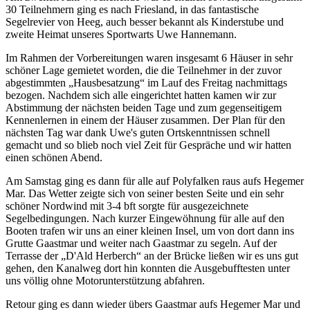
30 Teilnehmern ging es nach Friesland, in das fantastische
Segelrevier von Heeg, auch besser bekannt als Kinderstube und
zweite Heimat unseres Sportwarts Uwe Hannemann.
Im Rahmen der Vorbereitungen waren insgesamt 6 Häuser in sehr
schöner Lage gemietet worden, die die Teilnehmer in der zuvor
abgestimmten „Hausbesatzung“ im Lauf des Freitag nachmittags
bezogen. Nachdem sich alle eingerichtet hatten kamen wir zur
Abstimmung der nächsten beiden Tage und zum gegenseitigem
Kennenlernen in einem der Häuser zusammen. Der Plan für den
nächsten Tag war dank Uwe's guten Ortskenntnissen schnell
gemacht und so blieb noch viel Zeit für Gespräche und wir hatten
einen schönen Abend.
Am Samstag ging es dann für alle auf Polyfalken raus aufs Hegemer
Mar. Das Wetter zeigte sich von seiner besten Seite und ein sehr
schöner Nordwind mit 3-4 bft sorgte für ausgezeichnete
Segelbedingungen. Nach kurzer Eingewöhnung für alle auf den
Booten trafen wir uns an einer kleinen Insel, um von dort dann ins
Grutte Gaastmar und weiter nach Gaastmar zu segeln. Auf der
Terrasse der „D'Ald Herberch“ an der Brücke ließen wir es uns gut
gehen, den Kanalweg dort hin konnten die Ausgebufftesten unter
uns völlig ohne Motorunterstützung abfahren.
Retour ging es dann wieder übers Gaastmar aufs Hegemer Mar und