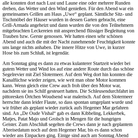
alle konnten dort nach Lust und Laune eine oder mehrere Runden
drehen, das Wetter und den Wind genießen. Für den Abend war ein
gemeinsames Grillen am Haus „Uwe“ geplant. Sämtliche Sitz- und
Tischmöbel der Häuser wurden in dessen Garten gebracht, eine
Grill-Armada angeheizt und dann wurden die von den Teilnehmern
mitgebrachten Leckereien mit ansprechend flüssiger Begleitung von
Trauben bzw. Gerste genossen. Wir hatten einen sehr schönen
Abend und auch die mit der Nacht zunehmende Feuchtigkeit konnte
uns lange nichts anhaben. Die innere Hitze von Uwe, in kurzer
Hose bis zum Schluß, ist legendär.
Am Sonntag ging es dann zu etwas kulanterer Startzeit wieder bei
gutem Wetter und Wind los auf eine andere Route durch das schöne
Segelrevier mit Ziel Slotermeer. Auf dem Weg dort hin konnten die
Kanalfüchse wieder zeigen, wie weit man ohne Motor kommen
kann. Wenn gleich eine Crew auch froh über den Motor war,
nachdem sie ins Schilf gesteuert hatten. Die Schleusendurchfahrt im
pittoresken Örtchen Woudsend war malerisch. Auf dem Slotermeer
herrschte dann leider Flaute, so dass spontan umgeplant wurde und
wir früher als geplant wieder zurück aufs Hegemer Mar gefahren
sind. An „De Oude Vishal“ gab es dann Kibbeling, Lekkerbek,
Matjes, Patat Majo und Grolsch in Mengen für die hungrigen
Geister. Zum Abschluß segelten die Crews dann je nach geplantem
Abreisedatum noch auf dem Hegemer Mar, bis es dann schon
wieder ans Einpacken ging. Einige sind auch am Sonntag Abend