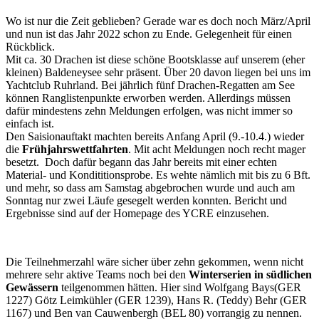
Wo ist nur die Zeit geblieben? Gerade war es doch noch März/April
und nun ist das Jahr 2022 schon zu Ende. Gelegenheit für einen
Rückblick.
Mit ca. 30 Drachen ist diese schöne Bootsklasse auf unserem (eher
kleinen) Baldeneysee sehr präsent. Über 20 davon liegen bei uns im
Yachtclub Ruhrland. Bei jährlich fünf Drachen-Regatten am See
können Ranglistenpunkte erworben werden. Allerdings müssen
dafür mindestens zehn Meldungen erfolgen, was nicht immer so
einfach ist.
Den Saisionauftakt machten bereits Anfang April (9.-10.4.) wieder
die
Frühjahrswettfahrten
. Mit acht Meldungen noch recht mager
besetzt. Doch dafür begann das Jahr bereits mit einer echten
Material- und Kondititionsprobe. Es wehte nämlich mit bis zu 6 Bft.
und mehr, so dass am Samstag abgebrochen wurde und auch am
Sonntag nur zwei Läufe gesegelt werden konnten. Bericht und
Ergebnisse sind auf der Homepage des YCRE einzusehen.
Die Teilnehmerzahl wäre sicher über zehn gekommen, wenn nicht
mehrere sehr aktive Teams noch bei den
Winterserien in südlichen
Gewässern
teilgenommen hätten. Hier sind Wolfgang Bays(GER
1227) Götz Leimkühler (GER 1239), Hans R. (Teddy) Behr (GER
1167) und Ben van Cauwenbergh (BEL 80) vorrangig zu nennen.