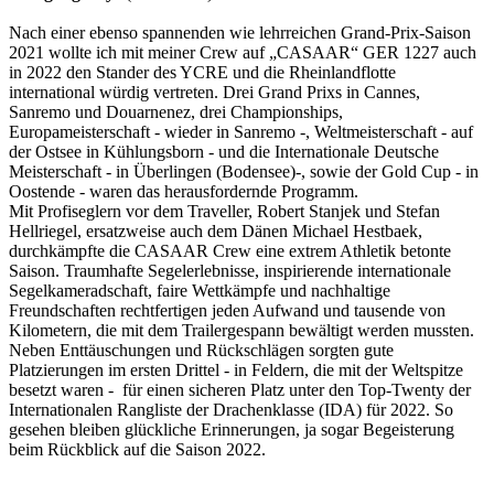
Nach einer ebenso spannenden wie lehrreichen Grand-Prix-Saison
2021 wollte ich mit meiner Crew auf „CASAAR“ GER 1227 auch
in 2022 den Stander des YCRE und die Rheinlandflotte
international würdig vertreten. Drei Grand Prixs in Cannes,
Sanremo und Douarnenez, drei Championships,
Europameisterschaft - wieder in Sanremo -, Weltmeisterschaft - auf
der Ostsee in Kühlungsborn - und die Internationale Deutsche
Meisterschaft - in Überlingen (Bodensee)-, sowie der Gold Cup - in
Oostende - waren das herausfordernde Programm.
Mit Profiseglern vor dem Traveller, Robert Stanjek und Stefan
Hellriegel, ersatzweise auch dem Dänen Michael Hestbaek,
durchkämpfte die CASAAR Crew eine extrem Athletik betonte
Saison. Traumhafte Segelerlebnisse, inspirierende internationale
Segelkameradschaft, faire Wettkämpfe und nachhaltige
Freundschaften rechtfertigen jeden Aufwand und tausende von
Kilometern, die mit dem Trailergespann bewältigt werden mussten.
Neben Enttäuschungen und Rückschlägen sorgten gute
Platzierungen im ersten Drittel - in Feldern, die mit der Weltspitze
besetzt waren - für einen sicheren Platz unter den Top-Twenty der
Internationalen Rangliste der Drachenklasse (IDA) für 2022. So
gesehen bleiben glückliche Erinnerungen, ja sogar Begeisterung
beim Rückblick auf die Saison 2022.