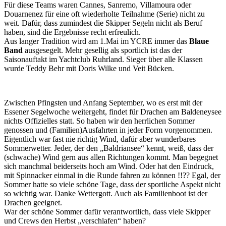
Für diese Teams waren Cannes, Sanremo, Villamoura oder
Douarnenez für eine oft wiederholte Teilnahme (Serie) nicht zu
weit. Dafür, dass zumindest die Skipper Segeln nicht als Beruf
haben, sind die Ergebnisse recht erfreulich.
Aus langer Tradition wird am 1.Mai im YCRE immer das
Blaue
Band
ausgesegelt. Mehr gesellig als sportlich ist das der
Saisonauftakt im Yachtclub Ruhrland. Sieger über alle Klassen
wurde Teddy Behr mit Doris Wilke und Veit Bücken.
Zwischen Pfingsten und Anfang September, wo es erst mit der
Essener Segelwoche weitergeht, findet für Drachen am Baldeneysee
nichts Offizielles statt. So haben wir den herrlichen Sommer
genossen und (Familien)Ausfahrten in jeder Form vorgenommen.
Eigentlich war fast nie richtig Wind, dafür aber wunderbares
Sommerwetter. Jeder, der den „Baldriansee“ kennt, weiß, dass der
(schwache) Wind gern aus allen Richtungen kommt. Man begegnet
sich manchmal beiderseits hoch am Wind. Oder hat den Eindruck,
mit Spinnacker einmal in die Runde fahren zu können !!?? Egal, der
Sommer hatte so viele schöne Tage, dass der sportliche Aspekt nicht
so wichtig war. Danke Wettergott. Auch als Familienboot ist der
Drachen geeignet.
War der schöne Sommer dafür verantwortlich, dass viele Skipper
und Crews den Herbst „verschlafen“ haben?