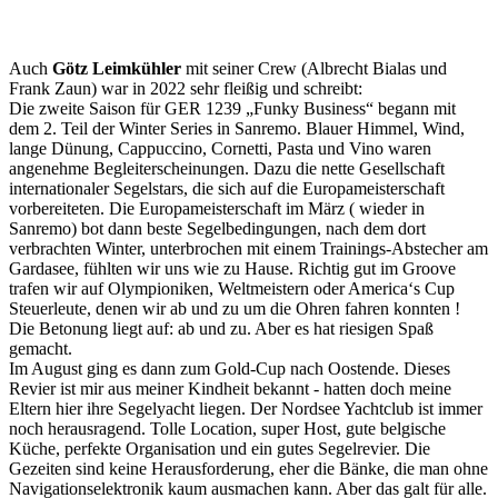
Auch
Götz Leimkühler
mit seiner Crew (Albrecht Bialas und
Frank Zaun) war in 2022 sehr fleißig und schreibt:
Die zweite Saison für GER 1239 „Funky Business“ begann mit
dem 2. Teil der Winter Series in Sanremo. Blauer Himmel, Wind,
lange Dünung, Cappuccino, Cornetti, Pasta und Vino waren
angenehme Begleiterscheinungen. Dazu die nette Gesellschaft
internationaler Segelstars, die sich auf die Europameisterschaft
vorbereiteten. Die Europameisterschaft im März ( wieder in
Sanremo) bot dann beste Segelbedingungen, nach dem dort
verbrachten Winter, unterbrochen mit einem Trainings-Abstecher am
Gardasee, fühlten wir uns wie zu Hause. Richtig gut im Groove
trafen wir auf Olympioniken, Weltmeistern oder America‘s Cup
Steuerleute, denen wir ab und zu um die Ohren fahren konnten !
Die Betonung liegt auf: ab und zu. Aber es hat riesigen Spaß
gemacht.
Im August ging es dann zum Gold-Cup nach Oostende. Dieses
Revier ist mir aus meiner Kindheit bekannt - hatten doch meine
Eltern hier ihre Segelyacht liegen. Der Nordsee Yachtclub ist immer
noch herausragend. Tolle Location, super Host, gute belgische
Küche, perfekte Organisation und ein gutes Segelrevier. Die
Gezeiten sind keine Herausforderung, eher die Bänke, die man ohne
Navigationselektronik kaum ausmachen kann. Aber das galt für alle.