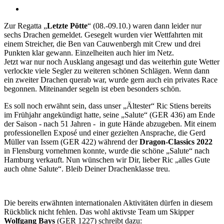
Zur Regatta „
Letzte Pötte
“ (08.-09.10.) waren dann leider nur
sechs Drachen gemeldet. Gesegelt wurden vier Wettfahrten mit
einem Streicher, die Ben van Cauwenbergh mit Crew und drei
Punkten klar gewann. Einzelheiten auch hier im Netz.
Jetzt war nur noch Ausklang angesagt und das weiterhin gute Wetter
verlockte viele Segler zu weiteren schönen Schlägen. Wenn dann
ein zweiter Drachen querab war, wurde gern auch ein privates Race
begonnen. Miteinander segeln ist eben besonders schön.
Es soll noch erwähnt sein, dass unser „Ältester“ Ric Stiens bereits
im Frühjahr angekündigt hatte, seine „Salute“ (GER 436) am Ende
der Saison - nach 51 Jahren - in gute Hände abzugeben. Mit einem
professionellen Exposé und einer gezielten Ansprache, die Gerd
Müller van Issem (GER 422) während der
Dragon-Classics 2022
in Flensburg vornehmen konnte, wurde die schöne „Salute“ nach
Hamburg verkauft. Nun wünschen wir Dir, lieber Ric „alles Gute
auch ohne Salute“. Bleib Deiner Drachenklasse treu.
Die bereits erwähnten internationalen Aktivitäten dürfen in diesem
Rückblick nicht fehlen. Das wohl aktivste Team um Skipper
Wolfgang Bays
(GER 1227) schreibt dazu: