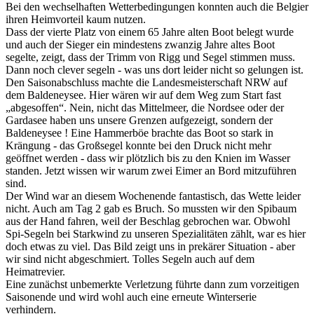
Bei den wechselhaften Wetterbedingungen konnten auch die Belgier
ihren Heimvorteil kaum nutzen.
Dass der vierte Platz von einem 65 Jahre alten Boot belegt wurde
und auch der Sieger ein mindestens zwanzig Jahre altes Boot
segelte, zeigt, dass der Trimm von Rigg und Segel stimmen muss.
Dann noch clever segeln - was uns dort leider nicht so gelungen ist.
Den Saisonabschluss machte die Landesmeisterschaft NRW auf
dem Baldeneysee. Hier wären wir auf dem Weg zum Start fast
„abgesoffen“. Nein, nicht das Mittelmeer, die Nordsee oder der
Gardasee haben uns unsere Grenzen aufgezeigt, sondern der
Baldeneysee ! Eine Hammerböe brachte das Boot so stark in
Krängung - das Großsegel konnte bei den Druck nicht mehr
geöffnet werden - dass wir plötzlich bis zu den Knien im Wasser
standen. Jetzt wissen wir warum zwei Eimer an Bord mitzuführen
sind.
Der Wind war an diesem Wochenende fantastisch, das Wette leider
nicht. Auch am Tag 2 gab es Bruch. So mussten wir den Spibaum
aus der Hand fahren, weil der Beschlag gebrochen war. Obwohl
Spi-Segeln bei Starkwind zu unseren Spezialitäten zählt, war es hier
doch etwas zu viel. Das Bild zeigt uns in prekärer Situation - aber
wir sind nicht abgeschmiert. Tolles Segeln auch auf dem
Heimatrevier.
Eine zunächst unbemerkte Verletzung führte dann zum vorzeitigen
Saisonende und wird wohl auch eine erneute Winterserie
verhindern.