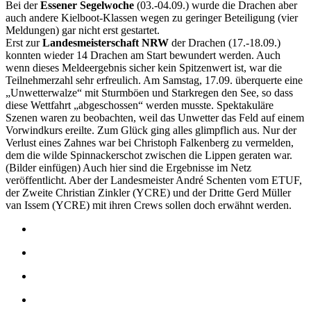
Bei der
Essener Segelwoche
(03.-04.09.) wurde die Drachen aber
auch andere Kielboot-Klassen wegen zu geringer Beteiligung (vier
Meldungen) gar nicht erst gestartet.
Erst zur
Landesmeisterschaft NRW
der Drachen (17.-18.09.)
konnten wieder 14 Drachen am Start bewundert werden. Auch
wenn dieses Meldeergebnis sicher kein Spitzenwert ist, war die
Teilnehmerzahl sehr erfreulich. Am Samstag, 17.09. überquerte eine
„Unwetterwalze“ mit Sturmböen und Starkregen den See, so dass
diese Wettfahrt „abgeschossen“ werden musste. Spektakuläre
Szenen waren zu beobachten, weil das Unwetter das Feld auf einem
Vorwindkurs ereilte. Zum Glück ging alles glimpflich aus. Nur der
Verlust eines Zahnes war bei Christoph Falkenberg zu vermelden,
dem die wilde Spinnackerschot zwischen die Lippen geraten war.
(Bilder einfügen) Auch hier sind die Ergebnisse im Netz
veröffentlicht. Aber der Landesmeister André Schenten vom ETUF,
der Zweite Christian Zinkler (YCRE) und der Dritte Gerd Müller
van Issem (YCRE) mit ihren Crews sollen doch erwähnt werden.