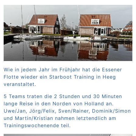
Wie in jedem Jahr im Frühjahr hat die Essener
Flotte wieder ein Starboot Training in Heeg
veranstaltet.
5 Teams traten die 2 Stunden und 30 Minuten
lange Reise in den Norden von Holland an.
Uwe/Jan, Jörg/Felix, Sven/Rainer, Dominik/Simon
und Martin/Kristian nahmen letztendlich am
Trainingswochenende teil.