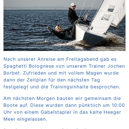
Nach unserer Anreise am Freitagabend gab es
Spaghetti Bolognese von unserem Trainer Jochen
Borbet. Zufrieden und mit vollem Magen wurde
dann der Zeitplan für den nächsten Tag
festgelegt und die Trainingsinhalte besprochen.
Am nächsten Morgen bauten wir gemeinsam die
Boote auf. Diese wurden dann pünktlich um 10:00
Uhr von einem Gabelstapler in das kalte Heeger
Meer eingelassen.