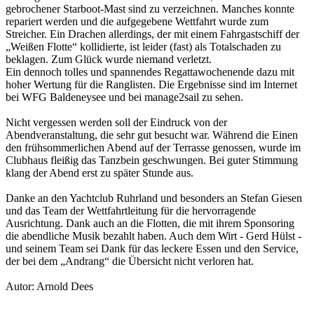
gebrochener Starboot-Mast sind zu verzeichnen. Manches konnte
repariert werden und die aufgegebene Wettfahrt wurde zum
Streicher. Ein Drachen allerdings, der mit einem Fahrgastschiff der
„Weißen Flotte“ kollidierte, ist leider (fast) als Totalschaden zu
beklagen. Zum Glück wurde niemand verletzt.
Ein dennoch tolles und spannendes Regattawochenende dazu mit
hoher Wertung für die Ranglisten. Die Ergebnisse sind im Internet
bei WFG Baldeneysee und bei manage2sail zu sehen.
Nicht vergessen werden soll der Eindruck von der
Abendveranstaltung, die sehr gut besucht war. Während die Einen
den frühsommerlichen Abend auf der Terrasse genossen, wurde im
Clubhaus fleißig das Tanzbein geschwungen. Bei guter Stimmung
klang der Abend erst zu später Stunde aus.
Danke an den Yachtclub Ruhrland und besonders an Stefan Giesen
und das Team der Wettfahrtleitung für die hervorragende
Ausrichtung. Dank auch an die Flotten, die mit ihrem Sponsoring
die abendliche Musik bezahlt haben. Auch dem Wirt - Gerd Hülst -
und seinem Team sei Dank für das leckere Essen und den Service,
der bei dem „Andrang“ die Übersicht nicht verloren hat.
Autor: Arnold Dees