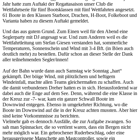
Jahr hatte zum Auftakt der Regattasaison unser Club die
Wettfahrtserie für fünf Bootsklassen mit fünf Wettfahrten angesetzt.
61 Boote in den Klassen Starboot, Drachen, H-Boot, Folkeboot und
Varianta haben zu diesem Auftakt gemeldet.
Und das aus gutem Grund. Zum Einen weil für den Abend eine
Seglerparty mit DJ angesagt war. Und zum Anderen weil es die
Wettfahrtleitung um Stefan Giesen verstanden hat, sommerliche
Temperaturen, Sonnenschein und Wind mit 3-4 Bft. (in Böen auch
deutlich mehr) zu bestellen. Dafür schon an dieser Stelle der Dank
aller teilnehmenden Segler/innen!
Auf der Bahn wurde dann auch Samstag wie Sonntag „hart“
gekämpft. Der böige Wind, mit plötzlichem und heftigem
Windeinfall, machte allen Teams gleichermaßen zu schaffen. Auch
die damit verbundenen Dreher hatten es in sich. Herausfordernd war
dabei auch die Enge auf dem See. Denn, während die eine Klasse in
der Kreuz zur -7- war, kam ein ganzer Schwall Boote im
Downwind entgegen. Ebenso in umgekehrter Richtung, wo die
Boote im Downwind auf die in der Kreuz achten mussten. Aber hier
sind keine Vorkommnisse zu berichten.
Vielmehr gab es dennoch Ausfälle, die zur Aufgabe zwangen. So
sah man Spinnacker, die so vertörnt waren, dass ein Bergen nicht
mehr möglich war. Ein gebrochener Ruderbeschlag, oder eine
herausgerissene Manschette am Mastcontroller, sowie ein