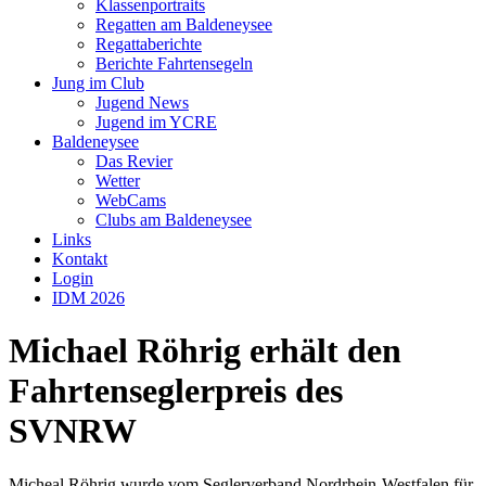
Klassenportraits
Regatten am Baldeneysee
Regattaberichte
Berichte Fahrtensegeln
Jung im Club
Jugend News
Jugend im YCRE
Baldeneysee
Das Revier
Wetter
WebCams
Clubs am Baldeneysee
Links
Kontakt
Login
IDM 2026
Michael Röhrig erhält den
Fahrtenseglerpreis des
SVNRW
Micheal Röhrig wurde vom Seglerverband Nordrhein-Westfalen für