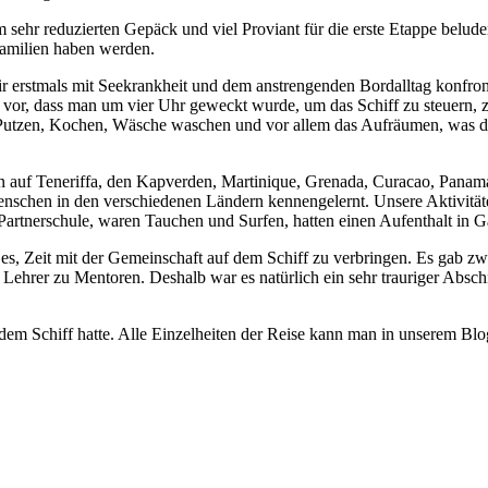
 sehr reduzierten Gepäck und viel Proviant für die erste Etappe belu
Familien haben werden.
stmals mit Seekrankheit und dem anstrengenden Bordalltag konfrontiert
vor, dass man um vier Uhr geweckt wurde, um das Schiff zu steuern, z
te Putzen, Kochen, Wäsche waschen und vor allem das Aufräumen, was 
en auf Teneriffa, den Kapverden, Martinique, Grenada, Curacao, Pana
Menschen in den verschiedenen Ländern kennengelernt. Unsere Aktivitä
artnerschule, waren Tauchen und Surfen, hatten einen Aufenthalt in G
 es, Zeit mit der Gemeinschaft auf dem Schiff zu verbringen. Es gab
Lehrer zu Mentoren. Deshalb war es natürlich ein sehr trauriger Abs
auf dem Schiff hatte. Alle Einzelheiten der Reise kann man in unserem Blo