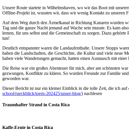
Unsere Route startete in Wilhelmshaven, wo wir das Boot mit unserem
Offline-Projekt ist, wussten wir, dass wir wenig Kontakt zu unseren 
Auf dem Weg durch den Ärmelkanal in Richtung Kanaren wurden wir er
Tag und die ganze Nacht jemand auf Wache sein musste. Es kam also 
lernen, für uns selbst und die Gemeinschaft zu sorgen. Dazu gehör
tun!
Deutlich entspannter waren die Landaufenthalte. Unsere Stopps war
haben die Landschaften, die Geschichte, die Kultur und viele neue 
haben viele Wanderungen gemacht, hatten einen Austausch mit einer P
Die Reise war ein großes Abenteuer für mich, aber am schönsten war
gezwungen, Konflikte zu klären. So wurden Freunde zur Familie und 
geworden war.
Dieser Bericht ist nur ein kleiner Einblick in die tolle Zeit, die ich 
school/rueckblick/toern-202425/unser-blog/
) nachlesen
Traumhafter Strand in Costa Rica
Kaffe-Ernte in Costa Rica