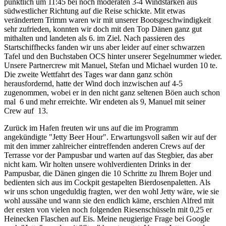
pünktlich um 11:45 bei noch moderaten 3-4 Windstärken aus
südwestlicher Richtung auf die Reise schickte. Mit etwas
verändertem Trimm waren wir mit unserer Bootsgeschwindigkeit
sehr zufrieden, konnten wir doch mit den Top Dänen ganz gut
mithalten und landeten als 6. im Ziel. Nach passieren des
Startschiffhecks fanden wir uns aber leider auf einer schwarzen
Tafel und den Buchstaben OCS hinter unserer Segelnummer wieder.
Unsere Partnercrew mit Manuel, Stefan und Michael wurden 10 te.
Die zweite Wettfahrt des Tages war dann ganz schön
herausfordernd, hatte der Wind doch inzwischen auf 4-5
zugenommen, wobei er in den nicht ganz seltenen Böen auch schon
mal 6 und mehr erreichte. Wir endeten als 9, Manuel mit seiner
Crew auf 13.
Zurück im Hafen freuten wir uns auf die im Programm
angekündigte "Jetty Beer Hour". Erwartungsvoll saßen wir auf der
mit den immer zahlreicher eintreffenden anderen Crews auf der
Terrasse vor der Pampusbar und warten auf das Stegbier, das aber
nicht kam. Wir holten unsere wohlverdienten Drinks in der
Pampusbar, die Dänen gingen die 10 Schritte zu Ihrem Bojer und
bedienten sich aus im Cockpit gestapelten Bierdosenpaletten. Als
wir uns schon ungeduldig fragten, wer den wohl Jetty wäre, wie sie
wohl aussähe und wann sie den endlich käme, erschien Alfred mit
der ersten von vielen noch folgenden Riesenschüsseln mit 0,25 er
Heinecken Flaschen auf Eis. Meine neugierige Frage bei Google