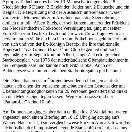
Apropos Teilnehmer: es hatten 19 Mannschaften gemeldet, 8
Niederländer, 6 Dänen, 2 Engländer, (leider nur) 2 Deutsche und ein
Belgier. Die Begrüßung und der Austausch untereinander waren
vom ersten Moment bis zum Abschied nach der Siegerehrung
einfach nur toll. Albert Ekels, der seit kurzem amtierender Präsident
der Niederländischen Folkeboot Vereinigung ist, ging mit seiner
Frau Ellen von Tisch zu Tisch und Crew zu Crew, fragte wo man
herkam und erzählte ein bisschen vom Folkeboot segeln in Holland,
von sich und von der Ex-Königin Beatrix, die Ihre traditionelle
Bojeryacht "
De Groene Draeck"
im Club liegen hat und noch
regelmäßig zum Segeln kommt. Albert, lange Zeit erfolgreicher
Starbootsegler, war 1976 der niederländische Olympiateilnehmer in
der Tempestklasse und kannte noch Fritz Lübbe. Auch der
Baldeneysee war ihm von etlichen Starbootregatten gut bekannt.
Die Dänen hatten es im Übrigen besonders schlau gemacht: sie
hatten sich einen der typischen umgebauten alten Lastensegler mit
Übernachtungsmöglichkeiten für 20 Personen gechartert und direkt
an den Meldesteiger legen lassen. Weg zur Terrasse und der
"Pampusbar" keine 10 m!
Am Donnerstag ging es aber dann endlich los. 2 Wettfahrten waren
angesetzt, nach einem Briefing um 10:15 Uhr ging's zügig aufs
Wasser. Nach mit 1,5 sm vergleichsweise kurzem Anmarsch war das
leicht östlich der Pampusinsel liegende Startschiff erreicht, dass uns