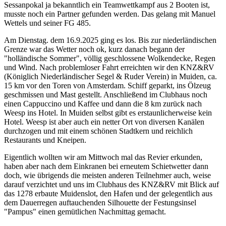
Sessanpokal ja bekanntlich ein Teamwettkampf aus 2 Booten ist,
musste noch ein Partner gefunden werden. Das gelang mit Manuel
Wettels und seiner FG 485.
Am Dienstag. dem 16.9.2025 ging es los. Bis zur niederländischen
Grenze war das Wetter noch ok, kurz danach begann der
"holländische Sommer", völlig geschlossene Wolkendecke, Regen
und Wind. Nach problemloser Fahrt erreichten wir den KNZ&RV
(Königlich Niederländischer Segel & Ruder Verein) in Muiden, ca.
15 km vor den Toren von Amsterdam. Schiff geparkt, ins Ölzeug
geschmissen und Mast gestellt. Anschließend im Clubhaus noch
einen Cappuccino und Kaffee und dann die 8 km zurück nach
Weesp ins Hotel. In Muiden selbst gibt es erstaunlicherweise kein
Hotel. Weesp ist aber auch ein netter Ort von diversen Kanälen
durchzogen und mit einem schönen Stadtkern und reichlich
Restaurants und Kneipen.
Eigentlich wollten wir am Mittwoch mal das Revier erkunden,
haben aber nach dem Einkranen bei erneutem Schietwetter dann
doch, wie übrigends die meisten anderen Teilnehmer auch, weise
darauf verzichtet und uns im Clubhaus des KNZ&RV mit Blick auf
das 1278 erbaute Muidenslot, den Hafen und der gelegentlich aus
dem Dauerregen auftauchenden Silhouette der Festungsinsel
"Pampus" einen gemütlichen Nachmittag gemacht.