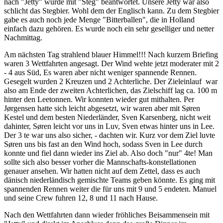
nach "Jetty" wurde mit "Steg" beantwortet. Unsere Jetty war also
schlicht das Stegbier. Wohl dem der Englisch kann. Zu dem Stegbier
gabe es auch noch jede Menge "Bitterballen", die in Holland
einfach dazu gehören. Es wurde noch ein sehr geselliger und netter
Nachmittag.
Am nächsten Tag strahlend blauer Himmel!!! Nach kurzem Briefing
waren 3 Wettfahrten angesagt. Der Wind wehte jetzt moderater mit 2
- 4 aus Süd, Es waren aber nicht weniger spannende Rennen.
Gesegelt wurden 2 Kreuzen und 2 Achterliche. Der Zieleinlauf war
also am Ende der zweiten Achterlichen, das Zielschiff lag ca. 100 m
hinter den Leetonnen. Wir konnten wieder gut mithalten. Per
Jørgensen hatte sich leicht abgesetzt, wir waren aber mit Søren
Kestel und dem besten Niederländer, Sven Karsenberg, nicht weit
dahinter, Søren leicht vor uns in Luv, Sven etwas hinter uns in Lee.
Der 3 te war uns also sicher, - dachten wir. Kurz vor dem Ziel luvte
Søren uns bis fast an den Wind hoch, sodass Sven in Lee durch
konnte und fiel dann wieder ins Ziel ab. Also doch "nur" 4te! Man
sollte sich also besser vorher die Mannschafts-konstellationen
genauer ansehen. Wir hatten nicht auf dem Zettel, dass es auch
dänisch niederländisch gemischte Teams geben könnte. Es ging mit
spannenden Rennen weiter die für uns mit 9 und 5 endeten. Manuel
und seine Crew fuhren 12, 8 und 11 nach Hause.
Nach den Wettfahrten dann wieder fröhliches Beisammensein mit