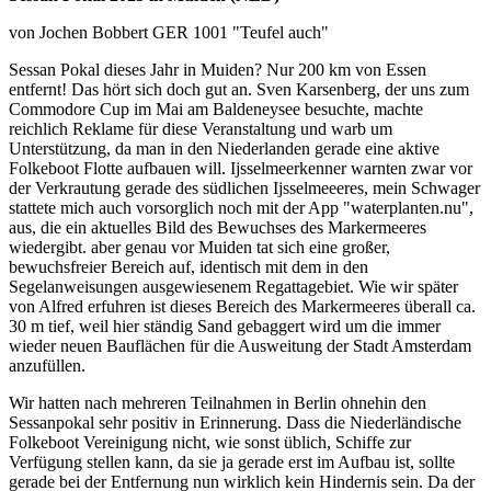
von Jochen Bobbert GER 1001 "Teufel auch"
Sessan Pokal dieses Jahr in Muiden? Nur 200 km von Essen
entfernt! Das hört sich doch gut an. Sven Karsenberg, der uns zum
Commodore Cup im Mai am Baldeneysee besuchte, machte
reichlich Reklame für diese Veranstaltung und warb um
Unterstützung, da man in den Niederlanden gerade eine aktive
Folkeboot Flotte aufbauen will. Ijsselmeerkenner warnten zwar vor
der Verkrautung gerade des südlichen Ijsselmeeeres, mein Schwager
stattete mich auch vorsorglich noch mit der App "waterplanten.nu",
aus, die ein aktuelles Bild des Bewuchses des Markermeeres
wiedergibt. aber genau vor Muiden tat sich eine großer,
bewuchsfreier Bereich auf, identisch mit dem in den
Segelanweisungen ausgewiesenem Regattagebiet. Wie wir später
von Alfred erfuhren ist dieses Bereich des Markermeeres überall ca.
30 m tief, weil hier ständig Sand gebaggert wird um die immer
wieder neuen Bauflächen für die Ausweitung der Stadt Amsterdam
anzufüllen.
Wir hatten nach mehreren Teilnahmen in Berlin ohnehin den
Sessanpokal sehr positiv in Erinnerung. Dass die Niederländische
Folkeboot Vereinigung nicht, wie sonst üblich, Schiffe zur
Verfügung stellen kann, da sie ja gerade erst im Aufbau ist, sollte
gerade bei der Entfernung nun wirklich kein Hindernis sein. Da der