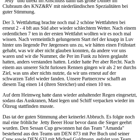
"Jetty" und direkt im Anschluss dann das große Dinner im
Clubraum des KNZ&RV mit niederländischen Spezialitäten bei
guter Stimmung.
Der 3. Wettfahrttag brachte noch mal 2 schöne Wettfahrten bei
erneut 2 - 4 bft aus Süd aber wieder schlechtem Wetter. Nach einem
ordentlichen 7 ten in der ersten Wettfahrt wollten wir es noch mal
wissen. Nach vermeintlich gelungenem Start rief der knapp in Luv
hinter uns liegende Per Jørgensen uns zu, wir hätten einen Frühstart
gehabt, was wir aber nicht glauben konnten, da andere vor uns
waren und wir die Nummer, die Per im Funk zu hören geglaubt
hatten, anders verstanden hatten. Leider hatte Per aber Recht. Nach
einem aus unserer Sicht furiosen Rennen gingen wir als 2 ter durchs
Ziel, was uns aber nichts nutzte, da wir uns erneut auf der
schwarzen Tafel wieder fanden. Unsere Partnercrew schafft an
diesem Tag einen 14 (ihren Streicher) und einen 10 ten.
Auf dem Heimweg hatte dann wieder anhaltender Regen eingesetzt,
sodass das Auskranen, Mast legen und Schiff verpacken wieder im
Ölzeug stattfinden musste.
Das tat der guten Stimmung aber keinerlei Abbruch. Es folgte noch
mal eine fröhliche Jetty Beeer Hour bevor dann die Sieger geehrt
wurden. Den Sessan Cup gewonnen hat das Team "Amanda"
bestehend aus den Teams um DEN 873 mit Per Buch und seiner
Crew sowie DEN 633 mit Michael Guldmann, gefolgt von Team