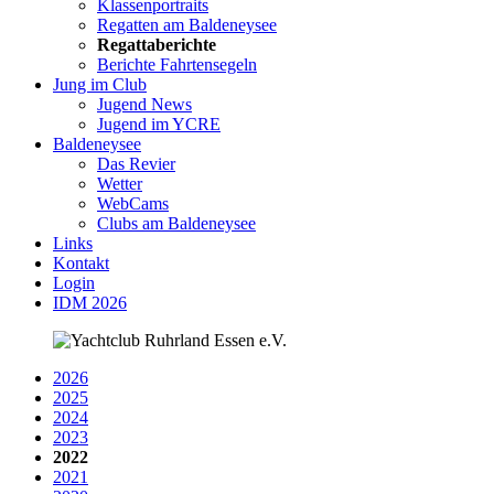
Klassenportraits
Regatten am Baldeneysee
Regattaberichte
Berichte Fahrtensegeln
Jung im Club
Jugend News
Jugend im YCRE
Baldeneysee
Das Revier
Wetter
WebCams
Clubs am Baldeneysee
Links
Kontakt
Login
IDM 2026
2026
2025
2024
2023
2022
2021