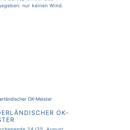
 gegeben: nur keinen Wind.
rlesen …
DERLÄNDISCHER OK-
STER
chenende 24./25. August