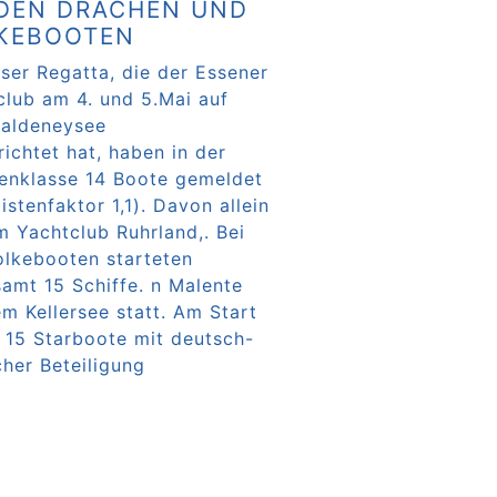
 DEN DRACHEN UND
KEBOOTEN
ser Regatta, die der Essener
club am 4. und 5.Mai auf
aldeneysee
ichtet hat, haben in der
enklasse 14 Boote gemeldet
istenfaktor 1,1). Davon allein
m Yachtclub Ruhrland,. Bei
olkebooten starteten
samt 15 Schiffe. n Malente
m Kellersee statt. Am Start
 15 Starboote mit deutsch-
cher Beteiligung
rlesen …