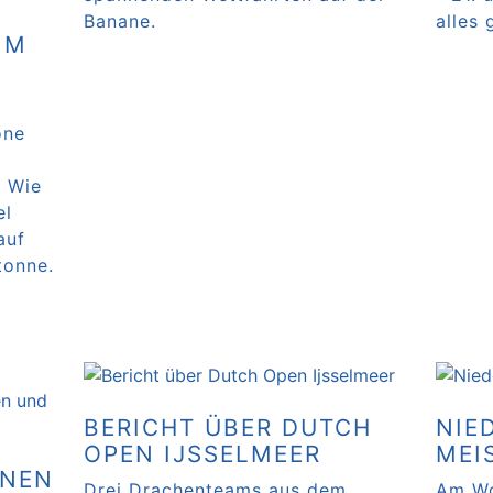
Banane.
alles
IM
Weiterlesen …
Weite
öne
. Wie
el
auf
tonne.
BERICHT ÜBER DUTCH
NIE
OPEN IJSSELMEER
MEI
NNEN
Drei Drachenteams aus dem
Am Wo