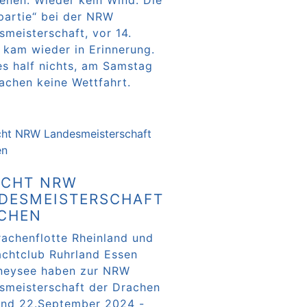
ienen. Wieder kein Wind. Die
partie“ bei der NRW
smeisterschaft, vor 14.
 kam wieder in Erinnerung.
es half nichts, am Samstag
rachen keine Wettfahrt.
rlesen …
ICHT NRW
DESMEISTERSCHAFT
CHEN
rachenflotte Rheinland und
achtclub Ruhrland Essen
neysee haben zur NRW
smeisterschaft der Drachen
 und 22.September 2024 -