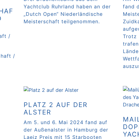
Yachtclub Ruhrland haben an der
fand 
HAF
„Dutch Open“ Niederländische
Meist
D
Meisterschaft teilgenommen.
Zuidk
aufge
Weiterlesen …
ft /
Trotz
trafen
Lände
haft /
Wettfa
auszu
Weite
PLATZ 2 AUF DER
ALSTER
MAI
Am 5. und 6. Mai 2024 fand auf
DOP
der Außenalster in Hamburg der
YAC
Laeiz Preis mit 15 Starbooten