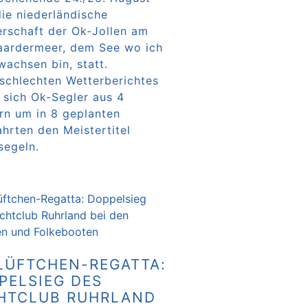
die niederländische
erschaft der Ok-Jollen am
aardermeer, dem See wo ich
wachsen bin, statt.
 schlechten Wetterberichtes
 sich Ok-Segler aus 4
rn um in 8 geplanten
hrten den Meistertitel
segeln.
rlesen …
LÜFTCHEN-REGATTA:
PELSIEG DES
HTCLUB RUHRLAND