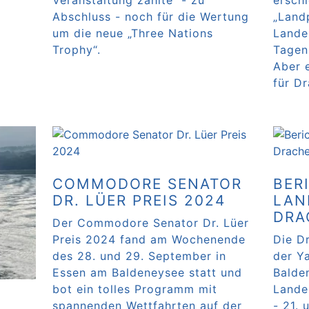
Veranstaltung zählte - zu
ersch
Abschluss - noch für die Wertung
„Land
um die neue „Three Nations
Lande
Trophy“.
Tagen
Aber 
für D
Weiterlesen …
Weite
COMMODORE SENATOR
BER
DR. LÜER PREIS 2024
LAN
DRA
Der Commodore Senator Dr. Lüer
Preis 2024 fand am Wochenende
Die D
des 28. und 29. September in
der Y
Essen am Baldeneysee statt und
Balde
bot ein tolles Programm mit
Lande
spannenden Wettfahrten auf der
- 21.